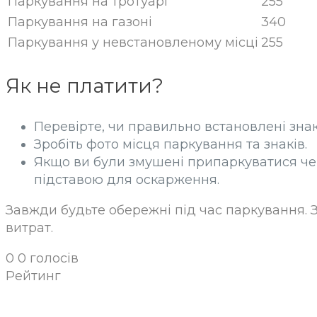
Паркування на тротуарі
255
Паркування на газоні
340
Паркування у невстановленому місці
255
Як не платити?
Перевірте, чи правильно встановлені знак
Зробіть фото місця паркування та знаків.
Якщо ви були змушені припаркуватися чере
підставою для оскарження.
Завжди будьте обережні під час паркування. 
витрат.
0
0
голосів
Рейтинг