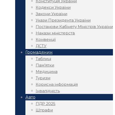
Конституція України
Кодекси України
Закони України
Укази Президента України
Постанови Кабінету Міністрів України
Накази міністерств
Конвенції
ДСТУ
Громадянин
Таблиці
Пам’ятки
Медицина
Туризм
Корисна інформація
Інвалідність
Авто
ПДР 2025
Штрафи