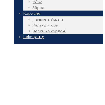
eGov
Зброя
Корисне
Пальне в Україні
Калькулятори
Черги на кордоні
Інфоцентр