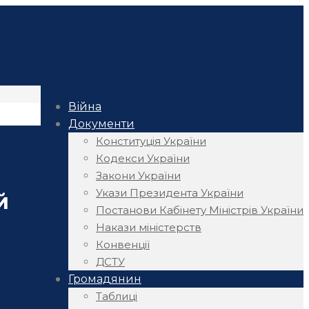
Війна
Документи
Конституція України
Кодекси України
Закони України
Укази Президента України
й
Постанови Кабінету Міністрів України
Накази міністерств
Конвенції
ДСТУ
Громадянин
Таблиці