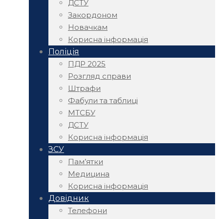
ДСТУ
Закордоном
Новачкам
Корисна інформація
Поліція
ПДР 2025
Розгляд справи
Штрафи
Фабули та таблиці
МТСБУ
ДСТУ
Корисна інформація
ЗСУ
Пам’ятки
Медицина
Корисна інформація
Довідник
Телефони