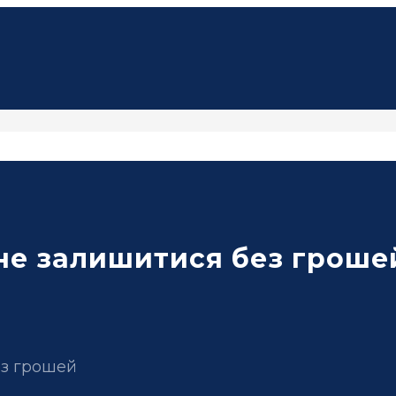
 не залишитися без гроше
ез грошей