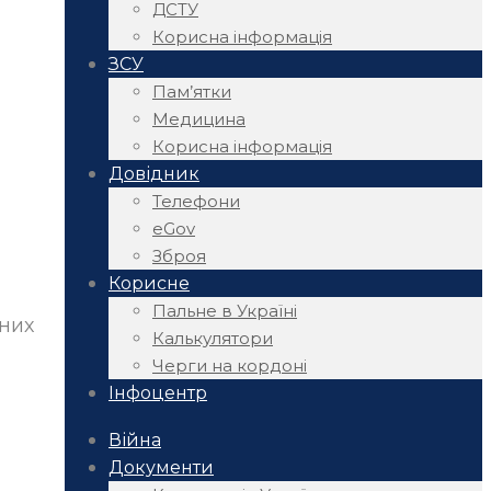
ДСТУ
Корисна інформація
ЗСУ
Пам’ятки
Медицина
Корисна інформація
Довідник
Телефони
eGov
Зброя
Корисне
Пальне в Україні
бних
Калькулятори
Черги на кордоні
Інфоцентр
Війна
Документи