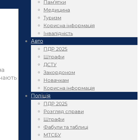
Пам’ятки
Медицина
Туризм
Корисна інформація
Інвалідність
Авто
ПДР 2025
Штрафи
ДСТУ
за
Закордоном
ючають
Новачкам
Корисна інформація
Поліція
ПДР 2025
Розгляд справи
Штрафи
Фабули та таблиці
МТСБУ