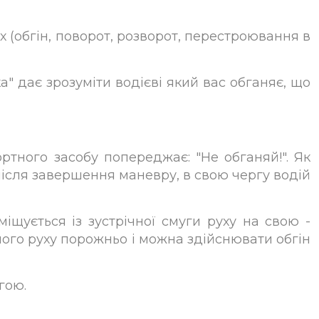
 (обгін, поворот, розворот, перестроювання в
" дає зрозуміти водієві який вас обганяє, що
тного засобу попереджає: "Не обганяй!". Як
після завершення маневру, в свою чергу водій
іщується із зустрічної смуги руху на свою -
чного руху порожньо і можна здійснювати обгін
гою.