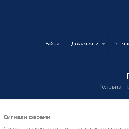
Війна
Документи
Грома
Головна
Сигнали фарами
Один - два коротких сигнали дальнім світлом