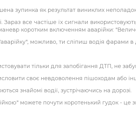
ена зупинка як результат виниклих неполадок
і. Зараз все частіше їх сигнали використовують
маневр коротким включенням аварійки: "Велич
"аварійку", можливо, ти сліпиш водія фарами в 
товувати тільки для запобігання ДТП, не забу
висловити своє невдоволення пішоходам або ін
ться знайомі водії, зустрічаючись на дорозі.
арійкою" можете почути коротенький гудок - це з