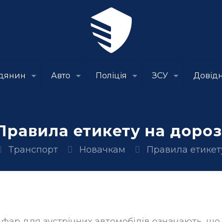
дянин
Авто
Поліція
ЗСУ
Довід
Правила етикету на дороз
Транспорт
Новачкам
Правила етикет
 фар для зустрічних автомобілів означають, щ