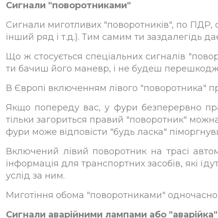
Сигнали "поворотниками"
Сигнали миготливих "поворотників", по ПДР, 
інший ряд і т.д.). Тим самим ти заздалегідь д
Що ж стосується спеціальних сигналів "повор
ти бачиш його маневр, і не будеш перешкодж
В Європі включенням лівого "поворотника" пр
Якщо попереду вас, у фури безперервно пра
тільки загориться правий "поворотник" можна
фури може відповісти "будь ласка" піморгнув
Включений лівий поворотник на трасі автомо
інформація для транспортних засобів, які їду
услід за ним.
Миготіння обома "поворотниками" одночасно:
Сигнали аварійними лампами або "аварійка"