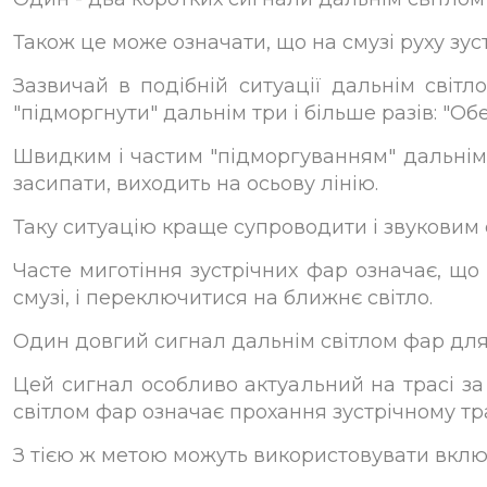
Також це може означати, що на смузі руху зус
Зазвичай в подібній ситуації дальнім світл
"підморгнути" дальнім три і більше разів: "Об
Швидким і частим "підморгуванням" дальнім 
засипати, виходить на осьову лінію.
Таку ситуацію краще супроводити і звуковим 
Часте миготіння зустрічних фар означає, що 
смузі, і переключитися на ближнє світло.
Один довгий сигнал дальнім світлом фар для з
Цей сигнал особливо актуальний на трасі за 
світлом фар означає прохання зустрічному тр
З тією ж метою можуть використовувати включ