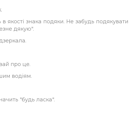
.
 в якості знака подяки. Не забудь подякувати
езне дякую".
дзеркала.
вай про це.
шим водіям.
начить "будь ласка".