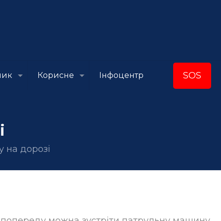
SOS
ник
Корисне
Інфоцентр
і
у на дорозі
о попереду можна зустріти патрульну машину.