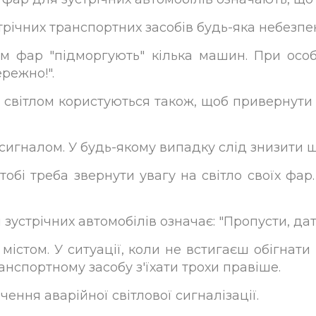
трічних транспортних засобів будь-яка небезпек
ом фар "підморгують" кілька машин. При особ
ережно!".
світлом користуються також, щоб привернути у
сигналом. У будь-якому випадку слід знизити ш
тобі треба звернути увагу на світло своїх фар.
устрічних автомобілів означає: "Пропусти, дат
містом. У ситуації, коли не встигаєш обігнат
анспортному засобу з'їхати трохи правіше.
ення аварійної світлової сигналізації.