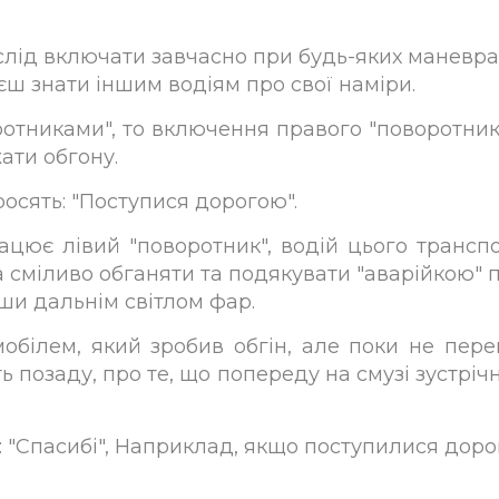
слід включати завчасно при будь-яких маневрах
аєш знати іншим водіям про свої наміри.
отниками", то включення правого "поворотника
ати обгону.
осять: "Поступися дорогою".
цює лівий "поворотник", водій цього транспор
 сміливо обганяти та подякувати "аварійкою" 
ши дальнім світлом фар.
білем, який зробив обгін, але поки не перем
ть позаду, про те, що попереду на смузі зустрі
 "Спасибі", Наприклад, якщо поступилися доро