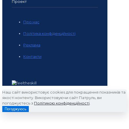
Проект
Про нас
Політика конфіденційності
Реклама
Контакти
Наш сайт використовує cookies для покращення показників та
якості контенту. Використовуючи сайт Патруль, ви
погоджуєтесь з
Політикою конфіденційності
.
Погоджуюсь