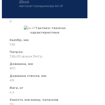
Зброя
Автомат Калашнікова АК 47
0
Тактико-технічні
характеристики
Калібр, мм
7,62
Патрон
7,62х39 зразок 1943 р.
Довжина, мм
870
Довжина ствола, мм
415
Вага, кг
4,3
Ємність магазину, патронів
30