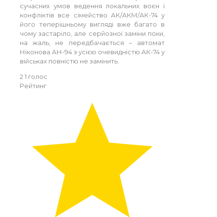
сучасних умов ведення локальних воєн і
конфліктів все сімейство АК/АКМ/АК-74 у
його теперішньому вигляді вже багато в
чому застаріло, але серйозної заміни поки,
на жаль, не передбачається – автомат
Ніконова АН-94 з усією очевидністю АК-74 у
військах повністю не замінить.
2
1
голос
Рейтинг