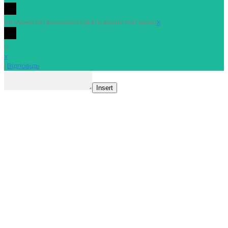
Ви можете прокоментувати даний матеріал
x
(
)
x
|
Відповідь
Insert