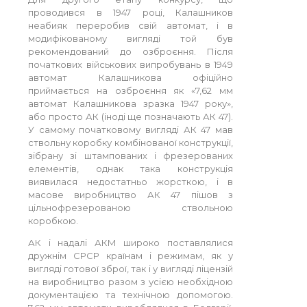
проводився в 1947 році, Калашников
неабияк переробив свій автомат, і в
модифікованому вигляді той був
рекомендований до озброєння. Після
початкових військових випробувань в 1949
автомат Калашникова офіційно
приймається на озброєння як «7,62 мм
автомат Калашникова зразка 1947 року»,
або просто АК (іноді ще позначають АК 47).
У самому початковому вигляді АК 47 мав
ствольну коробку комбінованої конструкції,
зібрану зі штампованих і фрезерованих
елементів, однак така конструкція
виявилася недостатньо жорсткою, і в
масове виробництво АК 47 пішов з
цільнофрезерованою ствольною
коробкою.
АК і надалі АКМ широко поставлялися
дружнім СРСР країнам і режимам, як у
вигляді готової зброї, так і у вигляді ліцензій
на виробництво разом з усією необхідною
документацією та технічною допомогою.