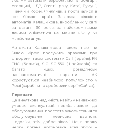
7,62 мм автомати вироблялися в Болгарії,
Угорщині, НДР, Єгипті, Іраку, Китаї, Румунії,
Північній Кореї, Фінляндії, а постачалися в
ще більше країн. Загальна кількість
автоматів Калашнікова, вироблених у світі
за останні 50 років, за найскромнішими
даними оцінюється не менше ніж у 50
мільйонів штук.
Автомати Калашникова також тією чи
іншою мірою послужили зразками при
створенні таких систем як Galil (Ізраїль), FN
FNC (Бельгія), SIG SG-550 (Швейцарія) та
багато інших. Громадянські
напівавтоматичні варіанти АК
користуються неабиякою популярністю у
Росії (карабіни та дробовики серії «Сайга»).
Переваги
Це виняткова надійність навіть у найважчих
умовах експлуатації, невибагливість до
обслуговування, простота використання та
обслуговування, невисока вартість.
Недоліки, втім, добре відомі. Це, в першу
чергу, погана ергономіка всієї зброї –