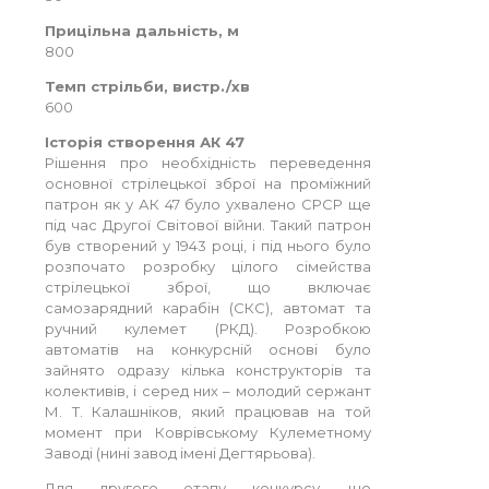
Прицільна дальність, м
800
Темп стрільби, вистр./хв
600
Історія створення АК 47
Рішення про необхідність переведення
основної стрілецької зброї на проміжний
патрон як у АК 47 було ухвалено СРСР ще
під час Другої Світової війни. Такий патрон
був створений у 1943 році, і під нього було
розпочато розробку цілого сімейства
стрілецької зброї, що включає
самозарядний карабін (СКС), автомат та
ручний кулемет (РКД). Розробкою
автоматів на конкурсній основі було
зайнято одразу кілька конструкторів та
колективів, і серед них – молодий сержант
М. Т. Калашніков, який працював на той
момент при Коврівському Кулеметному
Заводі (нині завод імені Дегтярьова).
Для другого етапу конкурсу, що