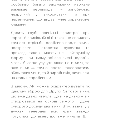
особливо багато заслужених нарікань
викликає перекладач – запобіжник,
незручний у використанні та при
перемиканні, що видає гучне характерне
клацання.
Досить грубі прицільні пристрої при
короткій прицільній лінії також не сприяють
точності стрільби, особливо поодинокими
пострілами. Пістолетна рукоятка та
приклад також мають не найзручнішу
форму. При цьому всі зазначені недоліки
могли б легко усунути якщо не в АКМ, то
вже в АК-74 точно, проте консерватизм
військових чинів, та й виробників, виявився,
на жаль, непробивним.
В цілому, АК можна охарактеризувати як
ідеальну зброю для Другої Світової війни,
що вже давно минула, що й не дивно – він
створювався на основі свіжого і дуже
суворого досвіду цієї війни. Втім, зазначу у
дужках, генерали всіх країн завжди
готуються до війни, що вже минула. Для