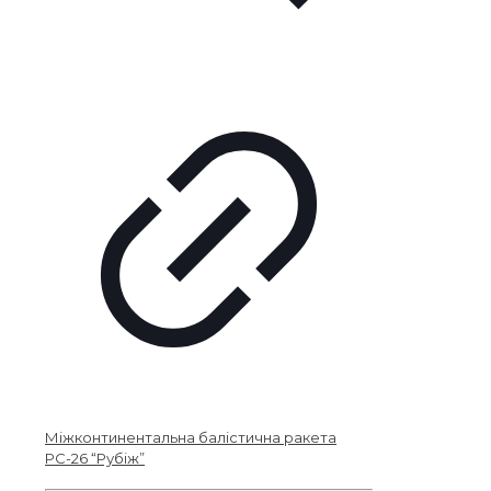
Міжконтинентальна балістична ракета
РС-26 “Рубіж”