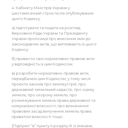
4. Кабінету Міністрів України у
шестимісячний строк після опублікування
цього Кодексу:
а) підготувати та подати на розгляд
Верховної Ради України та Президенту
України пропозиції про внесення змін до
законодавчих актів, що випливають із цього
Кодексу;
б) привести свої нормативно-правові акти
у відповідність із цим Кодексом;
в) розробити нормативно-правові акти,
передбачені цим Кодексом, у тому числі
проекти законів про землеустрій, про
державний земельний кадастр, про оцінку
земель, про охорону земель, про
розмежування земель права державної та
комунальної власності, про визначення
правових засад вилучення земель права
приватної власності тощо;
{Підпункт “в” пункту 4 розділу IX із змінами,