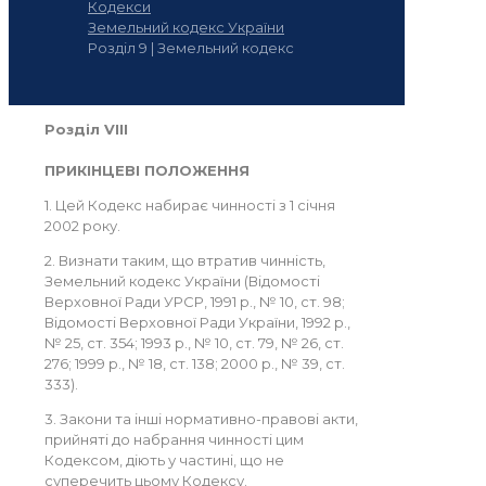
Кодекси
Земельний кодекс України
Розділ 9 | Земельний кодекс
Розділ VIII
ПРИКІНЦЕВІ ПОЛОЖЕННЯ
1. Цей Кодекс набирає чинності з 1 січня
2002 року.
2. Визнати таким, що втратив чинність,
Земельний кодекс України (Відомості
Верховної Ради УРСР, 1991 р., № 10, ст. 98;
Відомості Верховної Ради України, 1992 р.,
№ 25, ст. 354; 1993 р., № 10, ст. 79, № 26, ст.
276; 1999 р., № 18, ст. 138; 2000 р., № 39, ст.
333).
3. Закони та інші нормативно-правові акти,
прийняті до набрання чинності цим
Кодексом, діють у частині, що не
суперечить цьому Кодексу.