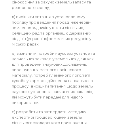
сінокосіння за рахунок земель запасу та
резервного фонду;
д) вирішити питання в установленому
порядку про введення посад інженерів-
землевпорядників у штати сільських,
селищних рад та організацію державних
відділів (управлінь) земельних ресурсів у
міських радах;
е) визначити потреби наукових установ та
навчальних закладів у земельних ділянках
для проведення наукових досліджень,
вирощування елітного насіннєвого
матеріалу, потреб племінного поголів’я
худоби у кормах, здійснення навчального
процесу і вирішити питання щодо земель
наукових установ та навчальних закладів,
які можуть бути передані для іншого
використання;
є) розробити та затвердити методику
експертної грошової оцінки земель
сільськогосподарського призначення.