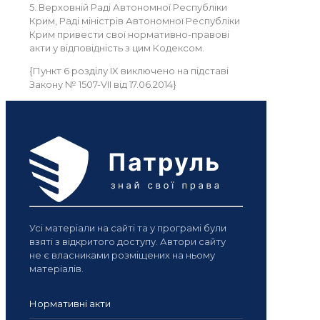
5. Верховній Раді Автономної Республіки
Крим, Раді міністрів Автономної Республіки
Крим привести свої нормативно-правові
акти у відповідність з цим Кодексом.
{Пункт 6 розділу IX виключено на підставі
Закону № 1507-VII від 17.06.2014}
Усі матеріали на сайті та у програмі були
взяті з відкритого доступу. Автори сайту
не є власниками розміщених на ньому
матеріалів.
Нормативні акти