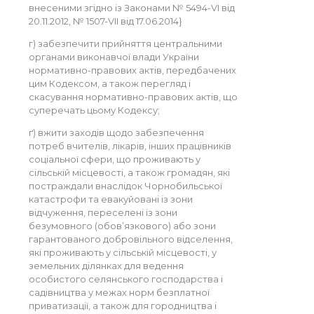
внесеними згідно із Законами № 5494-VI від
20.11.2012, № 1507-VII від 17.06.2014}
г) забезпечити прийняття центральними
органами виконавчої влади України
нормативно-правових актів, передбачених
цим Кодексом, а також перегляд і
скасування нормативно-правових актів, що
суперечать цьому Кодексу;
ґ) вжити заходів щодо забезпечення
потреб вчителів, лікарів, інших працівників
соціальної сфери, що проживають у
сільській місцевості, а також громадян, які
постраждали внаслідок Чорнобильської
катастрофи та евакуйовані із зони
відчуження, переселені із зони
безумовного (обов’язкового) або зони
гарантованого добровільного відселення,
які проживають у сільській місцевості, у
земельних ділянках для ведення
особистого селянського господарства і
садівництва у межах норм безплатної
приватизації, а також для городництва і