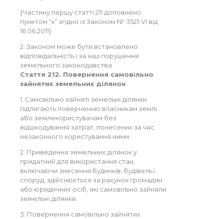
{Частину першу статті 211 доповнено
пунктом “к” згідно із Законом № 3521-VI від
16.06.2011}
2. Законом може бути встановлено
відповідальність і за інші порушення
земельного законодавства.
Стаття 212. Повернення самовільно
зайнятих земельних ділянок
1. Самовільно зайняті земельні ділянки
підлягають поверненню власникам землі
або землекористувачам без
відшкодування затрат, понесених за час
незаконного користування ними.
2. Приведення земельних ділянок у
придатний для використання стан,
включаючи знесення будинків, будівель і
споруд, здійснюється за рахунок громадян
або юридичних осіб, які самовільно зайняли
земельні ділянки.
3. Повернення самовільно зайнятих