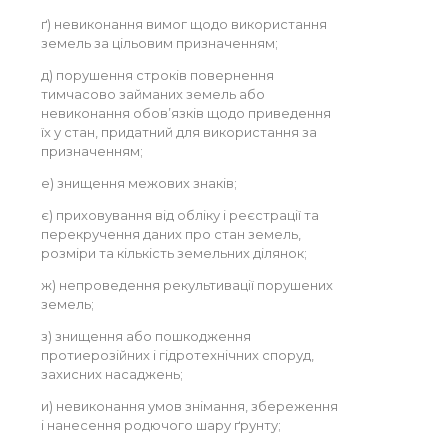
ґ) невиконання вимог щодо використання
земель за цільовим призначенням;
д) порушення строків повернення
тимчасово займаних земель або
невиконання обов’язків щодо приведення
їх у стан, придатний для використання за
призначенням;
е) знищення межових знаків;
є) приховування від обліку і реєстрації та
перекручення даних про стан земель,
розміри та кількість земельних ділянок;
ж) непроведення рекультивації порушених
земель;
з) знищення або пошкодження
протиерозійних і гідротехнічних споруд,
захисних насаджень;
и) невиконання умов знімання, збереження
і нанесення родючого шару ґрунту;