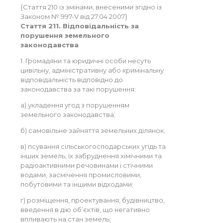
{Стаття 210 із змінами, внесеними згідно із
Законом № 997-V від 27.04.2007}
Стаття 211. Відповідальність за
порушення земельного
законодавства
1. Громадяни та юридичні особи несуть
цивільну, адміністративну або кримінальну
відповідальність відповідно до
законодавства за такі порушення:
а) укладення угод з порушенням
земельного законодавства;
б) самовільне зайняття земельних ділянок;
в) псування сільськогосподарських угідь та
інших земель, їх забруднення хімічними та
радіоактивними речовинами і стічними
водами, засмічення промисловими,
побутовими та іншими відходами;
г) розміщення, проектування, будівництво,
введення в дію об’єктів, що негативно
впливають на стан земель;