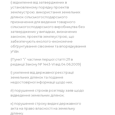
і) відхилення від затверджених в
установленому порядку проектів
землеустрою; використання земельних
ділянок сільськогосподарського
призначення для ведення товарного
сільськогосподарського виробництва без
затверджених у випадках, визначених
законом, проектів землеустрою, що
забезпечують еколого-економічне
обґрунтування сівозміни та впорядкування
угідь;
{Пункт “і” частини першої статті 211 в
редакції Закону № 1443-VI від 04.06.2009}
ї) ухилення від державної реєстрації
земельних ділянок та подання
недостовірної інформації щодо них;
й) порушення строків розгляду заяв щодо
відведення земельних ділянок;
к) порушення строку видачі державного
акта на право власності на земельну
ділянку.