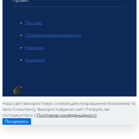
Проект
Про нас
Політика конфіденційності
Реклама
Контакти
Наш сайт використовує cookies для покращення показників та
якості контенту. Використовуючи сайт Патруль, ви
погоджуєтесь з
Політикою конфіденційності
.
Погоджуюсь