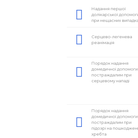
Надання першої
долікарської допомог
при нещасних випадк
Серцево-легенева
реанімація
Порядок надання
домедичної допомоги
постраждалим при
серцевому нападі
Порядок надання
домедичної допомоги
постраждалим при
підозрі на пошкоджен
хребта