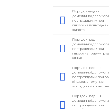
Порядок надання
домедичної допомоги
постраждалим при
підозрі на пошкоджен
живота
Порядок надання
домедичної допомоги
постраждалим при
підозрі на травму груд
клітки
Порядок надання
домедичної допомоги
постраждалим при ра
кінцівки, в тому числі
ускладненій кровоте
Порядок надання
домедичної допомоги
постраждалим при