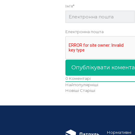
Ім'я*
Електронна пошта
0
Коментарі
Найпопулярніші
Новіші
Старіші
Нормативні