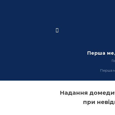
Перша ме
Г
Перша м
Надання домеди
при невід