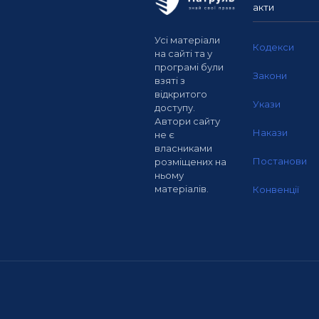
акти
Усі матеріали
Кодекси
на сайті та у
програмі були
Закони
взяті з
відкритого
Укази
доступу.
Автори сайту
Накази
не є
власниками
Постанови
розміщених на
ньому
матеріалів.
Конвенції