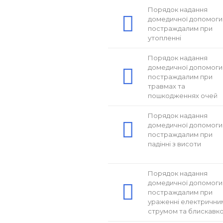
Порядок надання
домедичної допомоги
постраждалим при
утопленні
Порядок надання
домедичної допомоги
постраждалим при
травмах та
пошкодженнях очей
Порядок надання
домедичної допомоги
постраждалим при
падінні з висоти
Порядок надання
домедичної допомоги
постраждалим при
ураженні електрични
струмом та блискавк