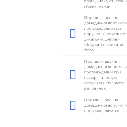
позиційному стисканн
м’яких тканин
Порядок надання
домедичної допомоги
постраждалим при
порушенні прохідност
дихальних шляхів -
обтурації стороннім
тілом
Порядок надання
домедичної допомоги
постраждалим при
підозрі на гостре
отруєння невідомою
речовиною
Порядок надання
домедичної допомоги
постраждалим з опік